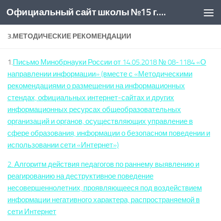
Официальный сайт школы №15 г. Новочеркасск
Skip to content
3.МЕТОДИЧЕСКИЕ РЕКОМЕНДАЦИИ
1.
Письмо Минобрнауки России от 14.05.2018 № 08-1184 «О
направлении информации» (вместе с «Методическими
рекомендациями о размещении на информационных
стендах, официальных интернет-сайтах и других
информационных ресурсах общеобразовательных
организаций и органов, осуществляющих управление в
сфере образования, информации о безопасном поведении и
использовании сети «Интернет»)
2. Алгоритм действия педагогов по раннему выявлению и
реагированию на деструктивное поведение
несовершеннолетних, проявляющееся под воздействием
информации негативного характера, распространяемой в
сети Интернет