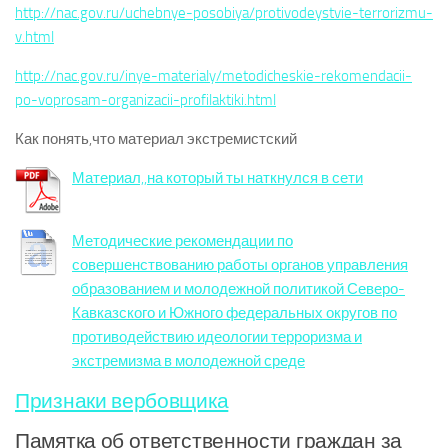
http://nac.gov.ru/uchebnye-posobiya/protivodeystvie-terrorizmu-
v.html
http://nac.gov.ru/inye-materialy/metodicheskie-rekomendacii-
po-voprosam-organizacii-profilaktiki.html
Как понять,что материал экстремистский
Материал,,на который ты наткнулся в сети
Методические рекомендации по
совершенствованию работы органов управления
образованием и молодежной политикой Северо-
Кавказского и Южного федеральных округов по
противодействию идеологии терроризма и
экстремизма в молодежной среде
Признаки вербовщика
Памятка об ответственности граждан за