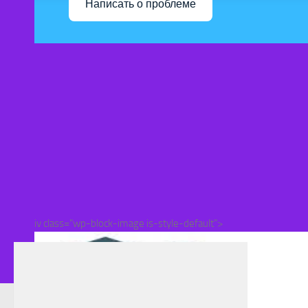
Написать о проблеме
iv class="wp-block-image is-style-default">