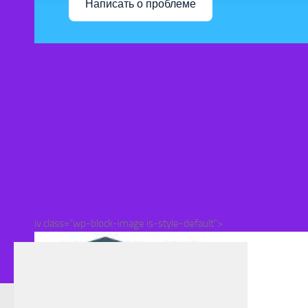
Написать о проблеме
iv class="wp-block-image is-style-default">