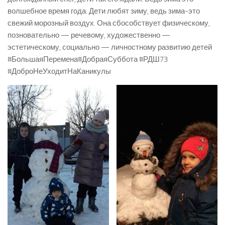
волшебное время года. Дети любят зиму, ведь зима-это
свежий морозный воздух. Она сбособствует физическому,
позновательно — речевому, художественно —
эстетическому, социально — личностному развитию детей
#БольшаяПеремена#ДобраяСуббота #РДШ73
#ДоброНеУходитНаКаникулы