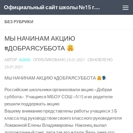
Официальный сайт школы №15 г. Новочеркасск
Skip to content
БЕЗ РУБРИКИ
МЫ НАЧИНАМ АКЦИЮ
#ДОБРАЯСУББОТА
АВТОР:
ADMIN
· ОПУБЛИКОВАНО
23.01.2021
· ОБНОВЛЕНО
23.01.2021
МЫ НАЧИНАМ АКЦИЮ #ДОБРАЯСУББОТА
Российские школьники организовали акцию «Добрая
суббота». Учащиеся МБОУ СОШ «N15 и их родители
решили поддержать акцию
Вашему вниманию представлены работы учащихся 3 Б
класса под руководством своего классного руководителя
Ломакиной Елены Владимировны. Наконец выпал
долгожданный снег, дети так его ждали. Ведь зима это